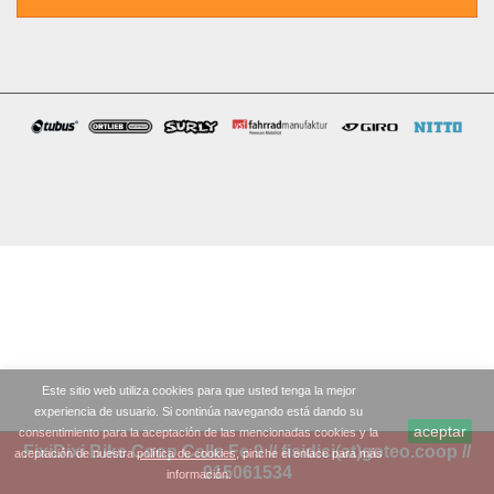
Este sitio web utiliza cookies para que usted tenga la mejor
experiencia de usuario. Si continúa navegando está dando su
aceptar
consentimiento para la aceptación de las mencionadas cookies y la
FixiDixi Bike Coop Calle Fe 9 // fisidici(at)goteo.coop //
aceptación de nuestra
política de cookies
, pinche el enlace para más
915061534
información.